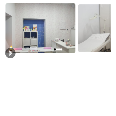
Item
1
of
4
MON
09:30 - 14:00
16:00 - 20:30